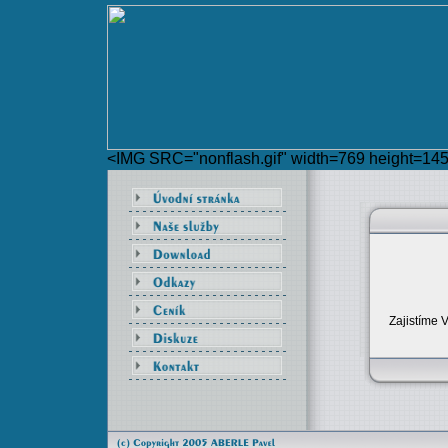
<IMG SRC="nonflash.gif" width=769 height=
Zajistíme 